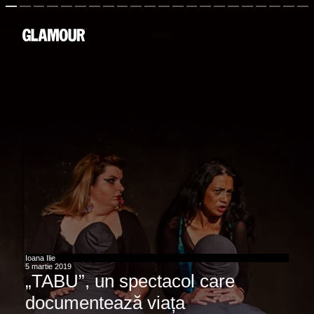
Ioana Ilie
5 martie 2019
„TABU”, un spectacol care 
documentează viața 