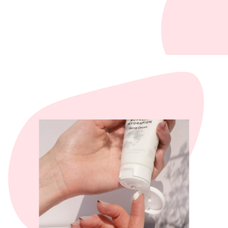
Opening
https://www.farmacialapretmic.ro/cerave/3778-cerave-crema-reparatoare-pentru-maini-50-ml.html