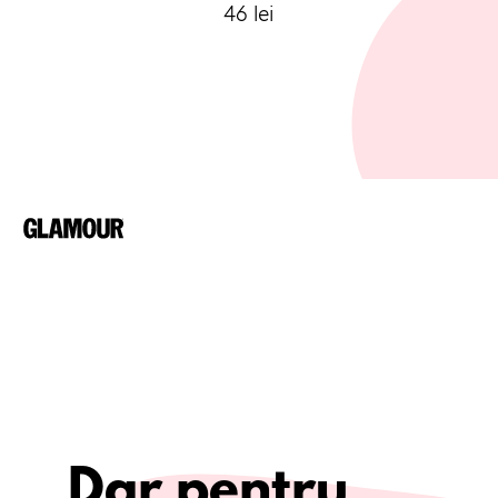
46 lei
Opening
https://www.sabon.ro/ro/produse/detalii/60-crema-de-maini-tub-paciulie-lavanda-vanilie
Dar pentru 