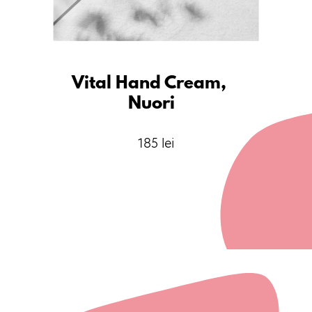
Vital Hand Cream, 
Nuori
185 lei
Opening
https://www.savinskin.ro/corp-baie/nuori/vital-hand-cream