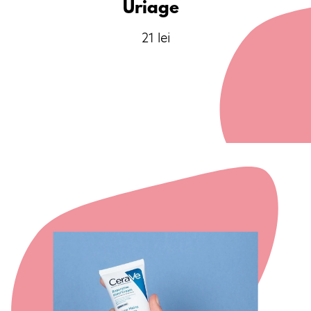
Uriage
21 lei
Opening
https://comenzi.farmaciatei.ro/ingrijire-personala/ingrijire-maini/creme-de-maini/crema-pentru-maini-50-ml-uriage-p314218