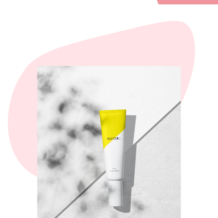
Opening
https://www.miobio.ro/infusion-blanc-crema-de-maini-supreme-hydration