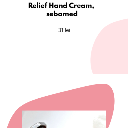
Relief Hand Cream, 
sebamed
31 lei
Opening
https://comenzi.farmaciatei.ro/ingrijire_personala/ingrijire_corp_si_fata/creme/crema_dermatologica_pentru_maini_pentru_piele_foarte_uscata_cu_uree_75ml_sebamed-p10046730