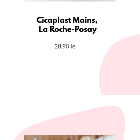
Cicaplast Mains, 

La Roche-Posay
28,90 lei
Opening
https://www.farmacialapretmic.ro/frumusete-si-ingrijire/3153-la-roche-posay-cicaplast-manis-efect-de-bariera-reparatoare-50-ml.html