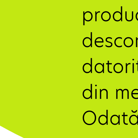
produc
desco
datori
din me
Odată 