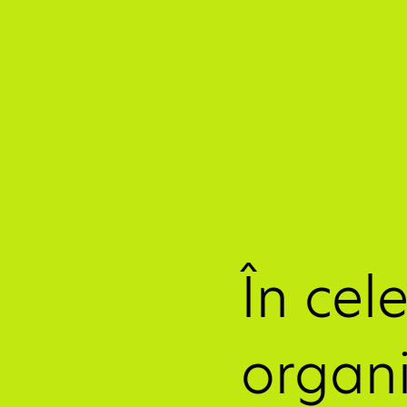
În cel
organi