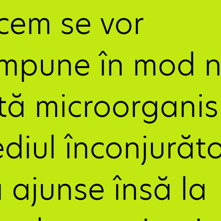
em se vor 
mpune în mod na
tă microorganis
diul înconjurător
ajunse însă la 