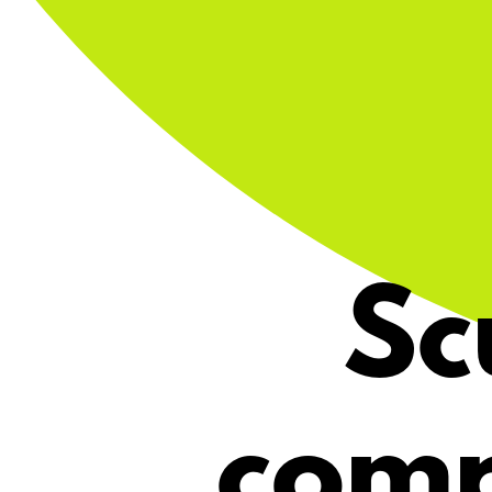
Sc
comp