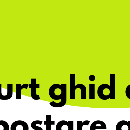
urt ghid 
ostare 