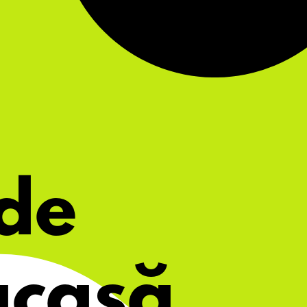
de 
acasă