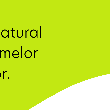
tural 
melor 
. 