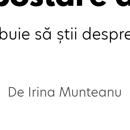
ebuie să știi desp
De Irina Munteanu