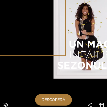
COPY LINK
UN MA
INFAILI
SEZONUL
DESCOPERĂ