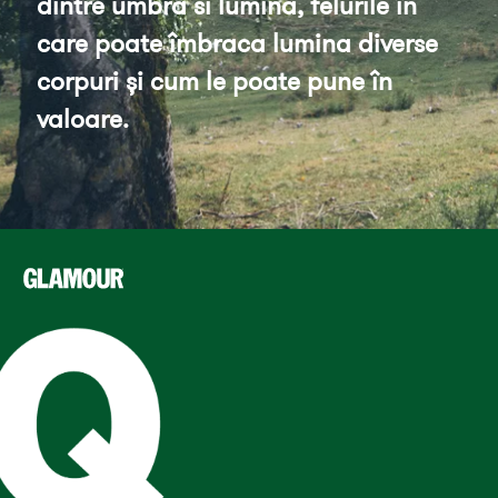
dintre umbră si lumină, felurile în 
care poate îmbraca lumina diverse 
corpuri și cum le poate pune în 
valoare.