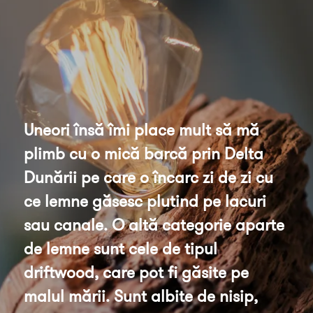
Uneori însă îmi place mult să mă 
plimb cu o mică barcă prin Delta 
Dunării pe care o încarc zi de zi cu 
ce lemne găsesc plutind pe lacuri 
sau canale. O altă categorie aparte 
de lemne sunt cele de tipul 
driftwood, care pot fi găsite pe 
malul mării. Sunt albite de nisip, 