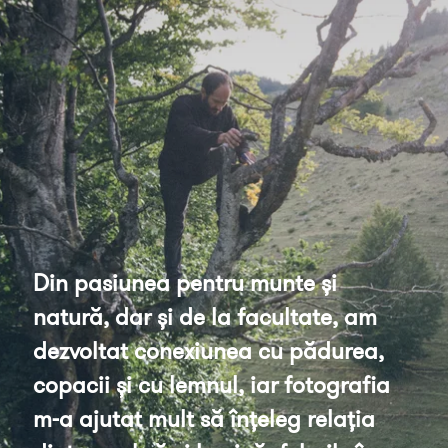
Din pasiunea pentru munte și 
natură, dar și de la facultate, am 
dezvoltat conexiunea cu pădurea, 
copacii și cu lemnul, iar fotografia 
m-a ajutat mult să înțeleg relația 