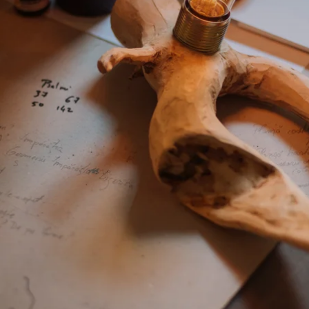
Am vrut să aflu cum s-au legat 
pasiunile sale pentru natură și 
fotografie în businessul GLŌM și 
cum decurge procesul de creare a 
unei lămpi de la idee la rezultat. 