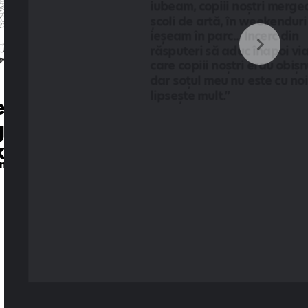
iubeam, copiii noștri mergea
școli de artă, în weekenduri 
ieșeam în parc... Încerc din 
răsputeri să aduc înapoi via
care copiii noștri erau obișnui
dar soțul meu nu este cu noi 
lipsește mult.”
 
ăi 
k
anu