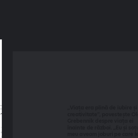
„Viața era plină de iubire și 
creativitate”, povestește Ol
Grebennik despre viața ei 
înainte de război. „Eu și soțu
meu aveam joburi pe care le