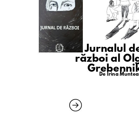
Jurnalul de
COPY LINK
război al Olg
Grebenni
De Irina Munte