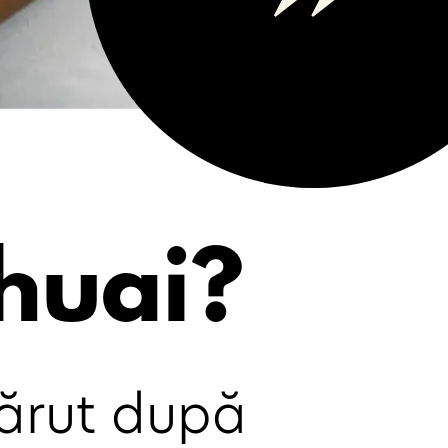
huai?
ărut după 