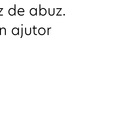
z de abuz. 
în ajutor