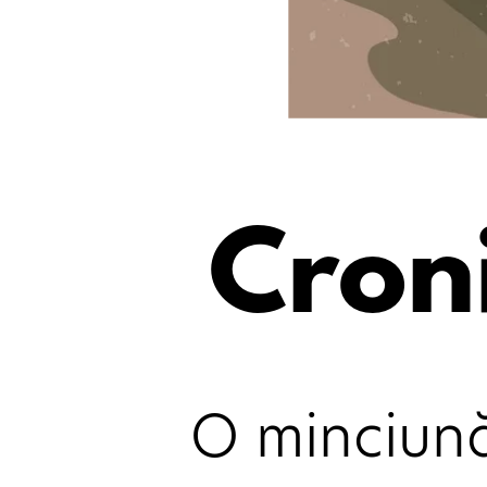
Cron
O minciună 