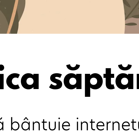
ica săptă
bântuie internetul