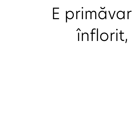
E primăvară
înflori