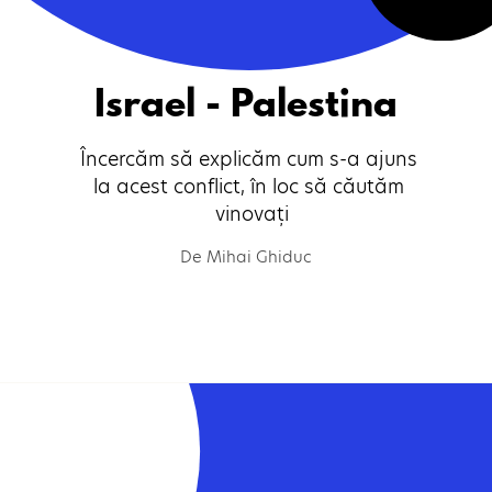
Israel - Palestina
Încercăm să explicăm cum s-a ajuns 
la acest conflict, în loc să căutăm 
vinovați
De Mihai Ghiduc