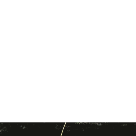
textilelor în mișcare, iar la final îți 
prezentăm primul episod din noul 
nostru podcast, Why Fashion. 
Tema? „Când spunem despre o 
imagine că este actuală?”.
Opening
https://www.glamour.ro/stories/avem-podcast-why-fashion-cu-amalia-si-elisabeta-poate-fi-ascultat-pe-spotify-incepand-de-azi/?fbclid=IwAR3tgRNAowy89zELw_QOBJIxxA1VUDuis0X_XpEsiW0ZtGlRKaUbIBdmgyw