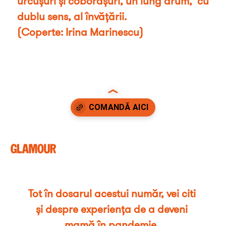
urcușuri și coborâșuri, un lung drum,  cu 
dublu sens, al învățării. 

(Coperte: Irina Marinescu)
Opening
https://buy.glamour.ro/
Tot în dosarul acestui număr, vei citi 
și despre experiența de a deveni 
mamă în pandemie, 
