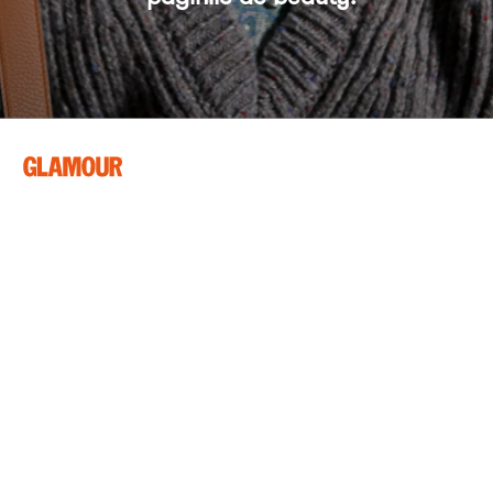
Asistă și la o discuție între Ileana 
Sebe și Ana Alexe, citește interviuri 