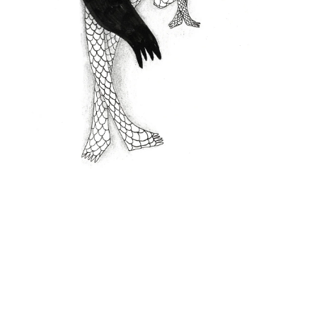
sau despre fenomenul numit 

Ilustrație: 

Andreea Cristea