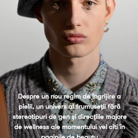
Despre un nou regim de îngrijire a 
pielii, un univers al frumuseții fără 
stereotipuri de gen și direcțiile majore 
de wellness ale momentului vei citi în 
paginile de beauty.