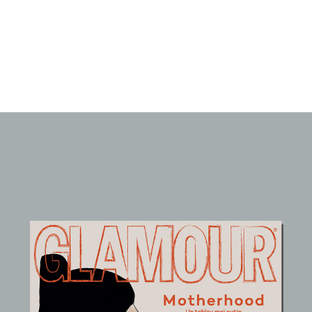
Opening
https://buy.glamour.ro/